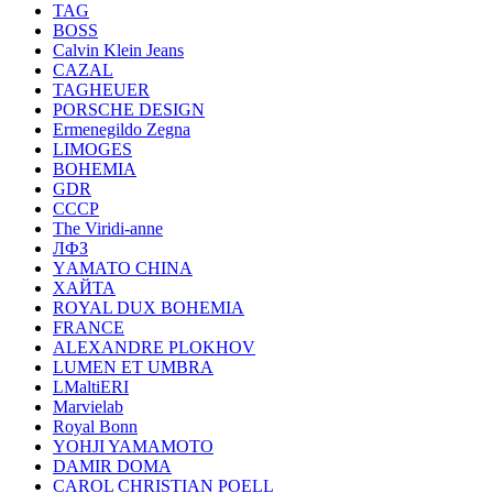
TAG
BOSS
Calvin Klein Jeans
CAZAL
TAGHEUER
PORSCHE DESIGN
Ermenegildo Zegna
LIMOGES
BOHEMIA
GDR
СССР
The Viridi-anne
ЛФЗ
YАМАТО CHINA
ХАЙТА
ROYAL DUX BOHEMIA
FRANCE
ALEXANDRE PLOKHOV
LUMEN ET UMBRA
LMaltiERI
Marvielab
Royal Bonn
YOHJI YAMAMOTO
DAMIR DOMA
CAROL CHRISTIAN POELL