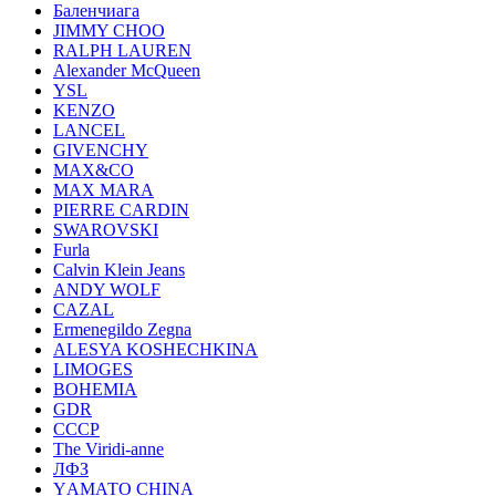
Баленчиага
JIMMY CHOO
RALPH LAUREN
Alexander McQueen
YSL
KENZO
LANCEL
GIVENCHY
MAX&CO
MAX MARA
PIERRE CARDIN
SWAROVSKI
Furla
Calvin Klein Jeans
ANDY WOLF
CAZAL
Ermenegildo Zegna
ALESYA KOSHECHKINA
LIMOGES
BOHEMIA
GDR
СССР
The Viridi-anne
ЛФЗ
YАМАТО CHINA