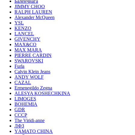
Баленчиага
JIMMY CHOO
RALPH LAUREN
Alexander McQueen
YSL
KENZO
LANCEL
GIVENCHY
MAX&CO
MAX MARA
PIERRE CARDIN
SWAROVSKI
Furla
Calvin Klein Jeans
ANDY WOLF
CAZAL
Ermenegildo Zegna
ALESYA KOSHECHKINA
LIMOGES
BOHEMIA
GDR
СССР
The Viridi-anne
ЛФЗ
YАМАТО CHINA