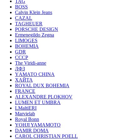
TAG
BOSS
Calvin Klein Jeans
CAZAL
TAGHEUER
PORSCHE DESIGN
Ermenegildo Zegna
LIMOGES
BOHEMIA
GDR
СССР
The Viridi-anne
ЛФЗ
YАМАТО CHINA
ХАЙТА
ROYAL DUX BOHEMIA
FRANCE
ALEXANDRE PLOKHOV
LUMEN ET UMBRA
LMaltiERI
Marvielab
Royal Bonn
YOHJI YAMAMOTO
DAMIR DOMA
CAROL CHRISTIAN POELL