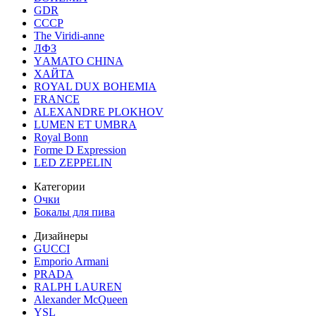
GDR
СССР
The Viridi-anne
ЛФЗ
YАМАТО CHINA
ХАЙТА
ROYAL DUX BOHEMIA
FRANCE
ALEXANDRE PLOKHOV
LUMEN ET UMBRA
Royal Bonn
Forme D Expression
LED ZEPPELIN
Категории
Очки
Бокалы для пива
Дизайнеры
GUCCI
Emporio Armani
PRADA
RALPH LAUREN
Alexander McQueen
YSL