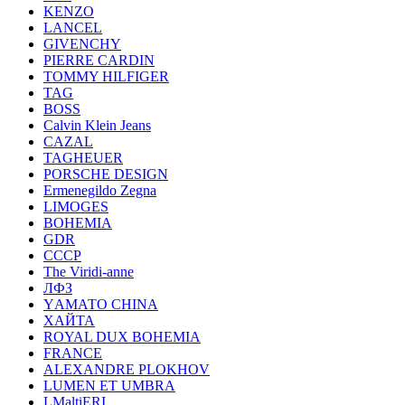
KENZO
LANCEL
GIVENCHY
PIERRE CARDIN
TOMMY HILFIGER
TAG
BOSS
Calvin Klein Jeans
CAZAL
TAGHEUER
PORSCHE DESIGN
Ermenegildo Zegna
LIMOGES
BOHEMIA
GDR
СССР
The Viridi-anne
ЛФЗ
YАМАТО CHINA
ХАЙТА
ROYAL DUX BOHEMIA
FRANCE
ALEXANDRE PLOKHOV
LUMEN ET UMBRA
LMaltiERI