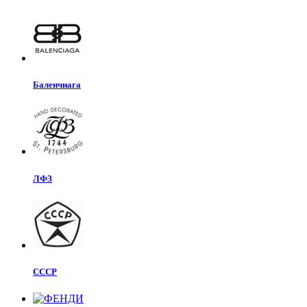
Баленчиага
ЛФЗ
СССР