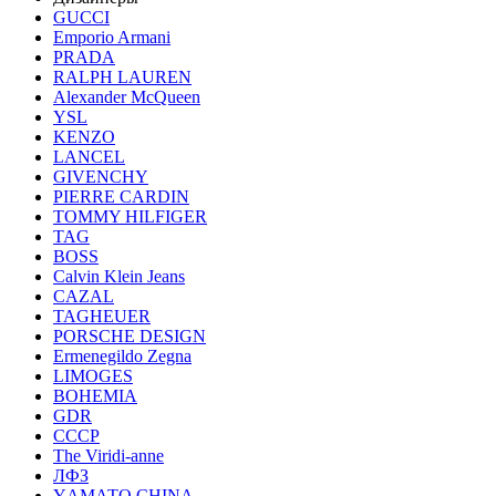
GUCCI
Emporio Armani
PRADA
RALPH LAUREN
Alexander McQueen
YSL
KENZO
LANCEL
GIVENCHY
PIERRE CARDIN
TOMMY HILFIGER
TAG
BOSS
Calvin Klein Jeans
CAZAL
TAGHEUER
PORSCHE DESIGN
Ermenegildo Zegna
LIMOGES
BOHEMIA
GDR
СССР
The Viridi-anne
ЛФЗ
YАМАТО CHINA