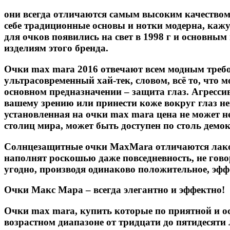
они всегда отличаются самым высоким качеством. 
себе традиционные основы и нотки модерна, каж
для очков появились на свет в 1998 г и основны
изделиям этого бренда.
Очки max mara 2016 отвечают всем модным требова
ультрасовременный хай-тек, словом, всё то, что 
основном предназначении – защита глаз. Агресс
вашему зрению или принести коже вокруг глаз н
установленная на очки max mara цена не может н
столиц мира, может быть доступен по столь демо
Солнцезащитные очки MaxMara отличаются лакон
наполнят роскошью даже повседневность, не гово
угодно, производя одинаково положительное, эфф
Очки Макс Мара – всегда элегантно и эффектно!
Очки max mara, купить которые по приятной и ос
возрастном диапазоне от тридцати до пятидесяти