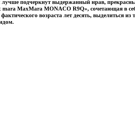
 лучше подчеркнут выдержанный нрав, прекрасный
ax mara MaxMara MONACO R9Q», сочетающая в себ
о фактического возраста лет десять, выделиться и
идом.