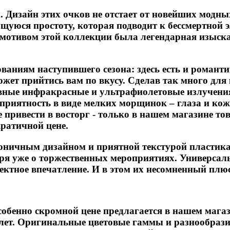
Дизайн этих очков не отстает от новейших модных 
ущуюся простоту, которая подводит к бессмертной
м мотивом этой коллекции была легендарная изыска
ниям наступившего сезона: здесь есть и романтиче
может прийтись вам по вкусу. Сделав так много для
ивные инфракрасные и ультрафиолетовые излучени
еприятность в виде мелких морщинок – глаза и ко
е привести в восторг - только в нашем магазине 
кратичной цене.
ичным дизайном и приятной текстурой пластика, 
ря уже о торжественных мероприятиях. Универсальн
ектное впечатление. И в этом их несомненный плюс
обенно скромной цене предлагается в нашем магаз
 лет. Оригинальные цветовые гаммы и разнообрази