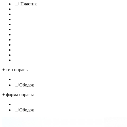
Пластик
+
тип оправы
Ободок
+
форма оправы
Ободок