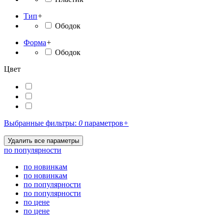
Тип
+
Ободок
Форма
+
Ободок
Цвет
Выбранные фильтры:
0
параметров
+
по популярности
по новинкам
по новинкам
по популярности
по популярности
по цене
по цене