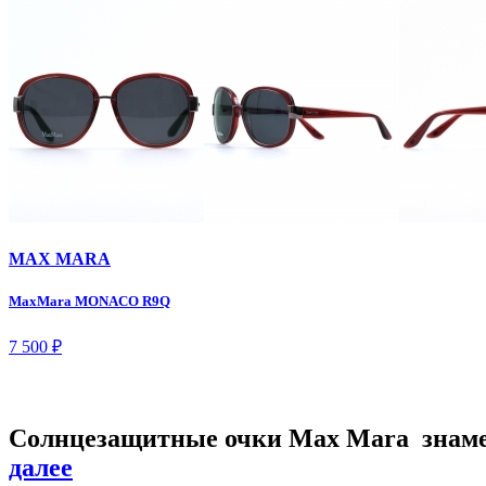
MAX MARA
MaxMara MONACO R9Q
7 500
₽
Cолнцезащитные очки Max Mara знамен
далее