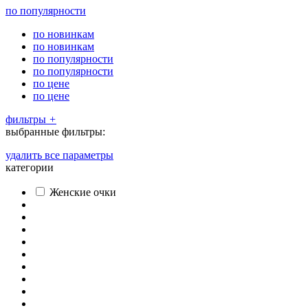
по популярности
по новинкам
по новинкам
по популярности
по популярности
по цене
по цене
фильтры
+
выбранные фильтры:
удалить все параметры
категории
Женские очки