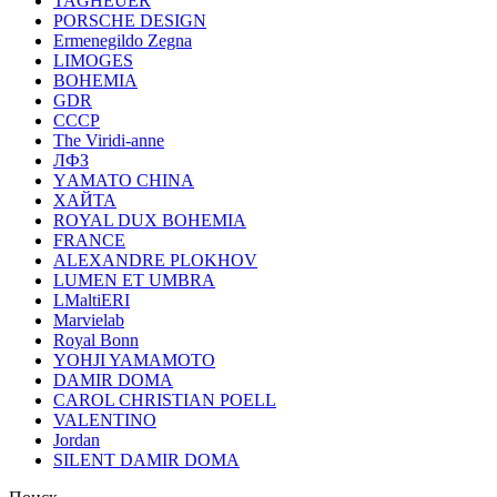
TAGHEUER
PORSCHE DESIGN
Ermenegildo Zegna
LIMOGES
BOHEMIA
GDR
СССР
The Viridi-anne
ЛФЗ
YАМАТО CHINA
ХАЙТА
ROYAL DUX BOHEMIA
FRANCE
ALEXANDRE PLOKHOV
LUMEN ET UMBRA
LMaltiERI
Marvielab
Royal Bonn
YOHJI YAMAMOTO
DAMIR DOMA
CAROL CHRISTIAN POELL
VALENTINO
Jordan
SILENT DAMIR DOMA