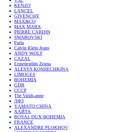
YSL
KENZO
LANCEL
GIVENCHY
MAX&CO
MAX MARA
PIERRE CARDIN
SWAROVSKI
Furla
Calvin Klein Jeans
ANDY WOLF
CAZAL
Ermenegildo Zegna
ALESYA KOSHECHKINA
LIMOGES
BOHEMIA
GDR
СССР
The Viridi-anne
ЛФЗ
YАМАТО CHINA
ХАЙТА
ROYAL DUX BOHEMIA
FRANCE
ALEXANDRE PLOKHOV