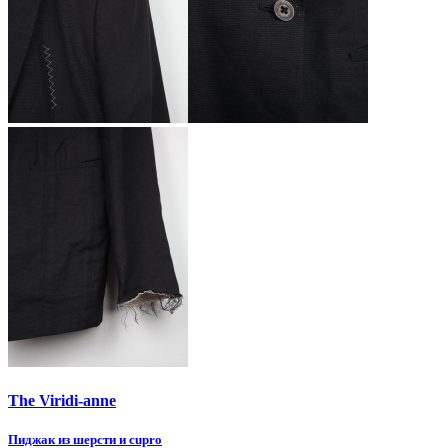
The Viridi-anne
Пиджак из шерсти и cupro