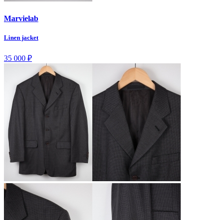
Marvielab
Linen jacket
35 000
₽