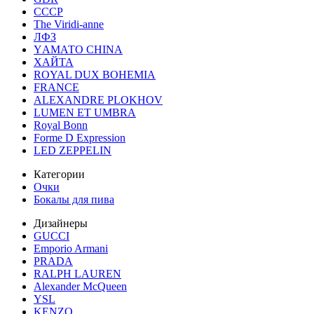
СССР
The Viridi-anne
ЛФЗ
YАМАТО CHINA
ХАЙТА
ROYAL DUX BOHEMIA
FRANCE
ALEXANDRE PLOKHOV
LUMEN ET UMBRA
Royal Bonn
Forme D Expression
LED ZEPPELIN
Категории
Очки
Бокалы для пива
Дизайнеры
GUCCI
Emporio Armani
PRADA
RALPH LAUREN
Alexander McQueen
YSL
KENZO