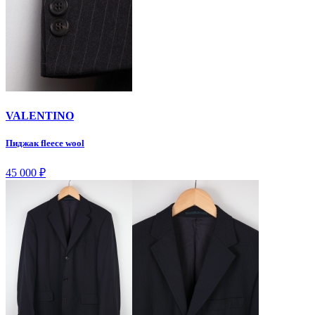
VALENTINO
Пиджак fleece wool
45 000
₽