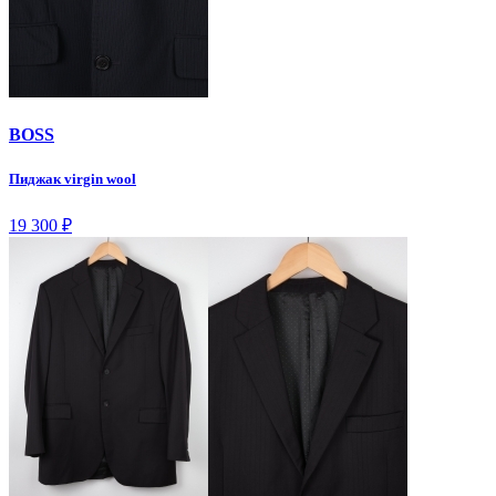
BOSS
Пиджак virgin wool
19 300
₽