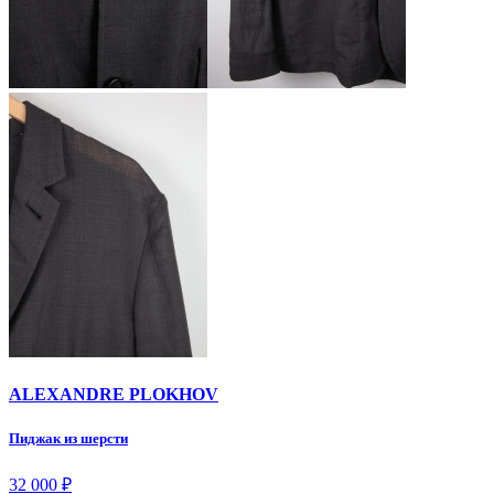
ALEXANDRE PLOKHOV
Пиджак из шерсти
32 000
₽