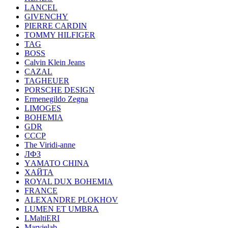
LANCEL
GIVENCHY
PIERRE CARDIN
TOMMY HILFIGER
TAG
BOSS
Calvin Klein Jeans
CAZAL
TAGHEUER
PORSCHE DESIGN
Ermenegildo Zegna
LIMOGES
BOHEMIA
GDR
СССР
The Viridi-anne
ЛФЗ
YАМАТО CHINA
ХАЙТА
ROYAL DUX BOHEMIA
FRANCE
ALEXANDRE PLOKHOV
LUMEN ET UMBRA
LMaltiERI
Marvielab