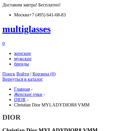
Доставим
завтра
! Бесплатно!
Москва
+7 (495) 641-68-83
multiglass
es
0
женские
мужские
бренды
Поиск
Войти
|
Корзина (
0
)
Вернуться в каталог
Главная
-
Женские очки
-
DIOR
-
Christian Dior MYLADYDIOR8 VMM
DIOR
Christian Dior MYLADYDIOR8 VMM