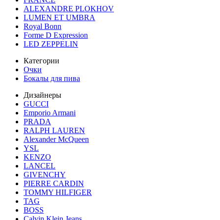
ALEXANDRE PLOKHOV
LUMEN ET UMBRA
Royal Bonn
Forme D Expression
LED ZEPPELIN
Категории
Очки
Бокалы для пива
Дизайнеры
GUCCI
Emporio Armani
PRADA
RALPH LAUREN
Alexander McQueen
YSL
KENZO
LANCEL
GIVENCHY
PIERRE CARDIN
TOMMY HILFIGER
TAG
BOSS
Calvin Klein Jeans