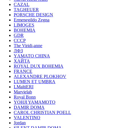
CAZAL
TAGHEUER
PORSCHE DESIGN
Ermenegildo Zegna
LIMOGES
BOHEMIA
GDR
СССР
The Viridi-anne
ЛФЗ
YАМАТО CHINA
ХАЙТА
ROYAL DUX BOHEMIA
FRANCE
ALEXANDRE PLOKHOV
LUMEN ET UMBRA
LMaltiERI
Marvielab
Royal Bonn
YOHJI YAMAMOTO
DAMIR DOMA
CAROL CHRISTIAN POELL
VALENTINO
Jordan
SILENT DAMIR DOMA