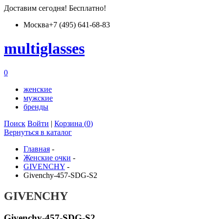
Доставим
сегодня
! Бесплатно!
Москва
+7 (495) 641-68-83
multiglass
es
0
женские
мужские
бренды
Поиск
Войти
|
Корзина (
0
)
Вернуться в каталог
Главная
-
Женские очки
-
GIVENCHY
-
Givenchy-457-SDG-S2
GIVENCHY
Givenchy-457-SDG-S2