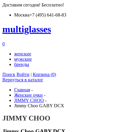
Доставим
сегодня
! Бесплатно!
Москва
+7 (495) 641-68-83
multiglass
es
0
женские
мужские
бренды
Поиск
Войти
|
Корзина (
0
)
Вернуться в каталог
Главная
-
Женские очки
-
JIMMY CHOO
-
Jimmy Choo GABY DCX
JIMMY CHOO
Jimmy Choo GABY DCX